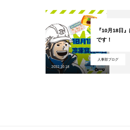
『10月18日
です！
人事部ブログ
BUSINESS
2022.10.18
COMPANY
RECRUITMENT