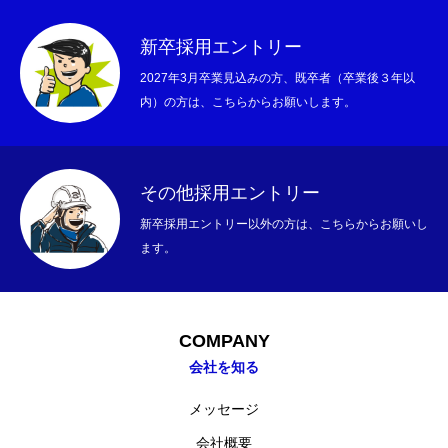
新卒採用エントリー
2027年3月卒業見込みの方、既卒者（卒業後３年以
内）の方は、こちらからお願いします。
BUSINESS
その他採用エントリー
COMPANY
新卒採用エントリー以外の方は、こちらからお願いし
RECRUITMENT
ます。
ニュース
お問い合わせ
ブログ
「SDGs」への取り組み
アル
COMPANY
会社を知る
メッセージ
会社概要