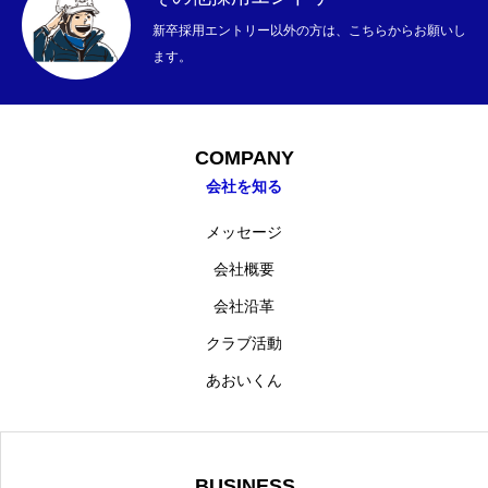
新卒採用エントリー以外の方は、こちらからお願いし
BUSINESS
ます。
COMPANY
RECRUITMENT
COMPANY
会社を知る
メッセージ
ニュース
お問い合わせ
ブログ
「SDGs」への取り組み
アル
会社概要
会社沿革
クラブ活動
あおいくん
BUSINESS