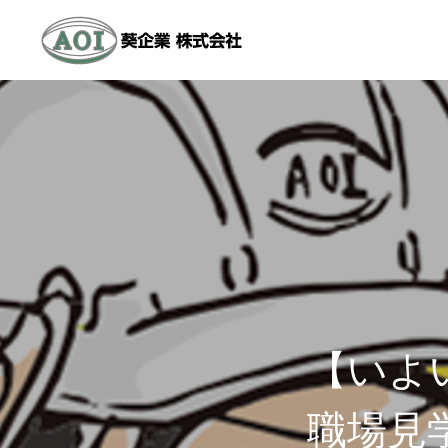
【いよ
職場見