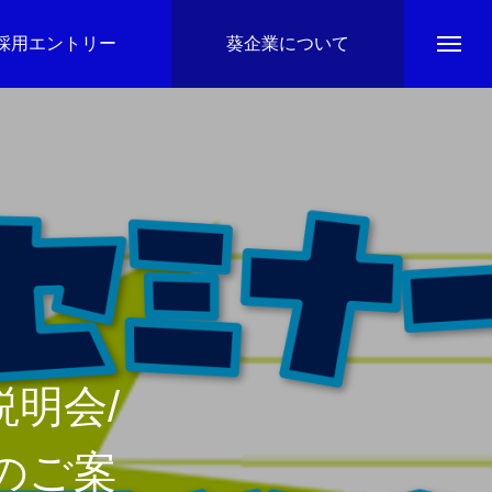
採用エントリー
葵企業について
明会/
のご案