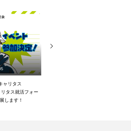
対象
2023卒・対象
05
2023.01.17
 キャリタス
2月 職場見学会＆物流セミナ
1
キャリタス就活フォー
ー実施のご案内！
ナ
展します！