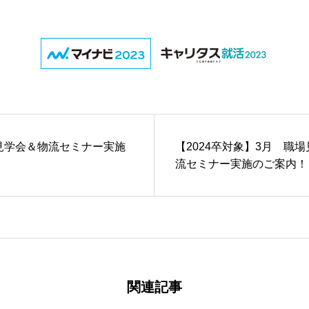
見学会＆物流セミナー実施
【2024卒対象】3月 職
ブログ
「SDGs」への取り組み
アルバイト募集
流セミナー実施のご案内！
関連記事